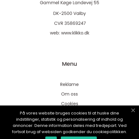
web:
www.klikko.dk
Menu
Reklame
Om oss
Cookies
På vores website bruges cookies til at huske dine
Kontakt Oss
indstillinger, statistik og personalisering af indhold og
Sitemap
annoncer. Denne information deles med tredjepart. Ved
fortsat brug af websiden godkender du cookiepolitikken.