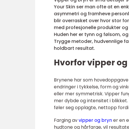
Your Skin ser man ofte at en enk
asymmetri og framheve personli
blir overrasket over hvor stor for
med profesjonelle produkter og 
Huden her er tynn og følsom, og 
Trygge metoder, hudvennlige far
holdbart resultat.
Hvorfor vipper og
Brynene har som hovedoppgave å
endringer i tykkelse, form og vink
eller mer symmetrisk. Vipper fu
mer dybde og intensitet i blikket
føler seg opplagte, nettopp fordi 
Farging av
vipper og bryn
er en e
hudtone og hårfarge, vil resultat