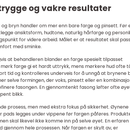
trygge og vakre resultater
r og bryn handler om mer enn bare farge og pinsett. Før 
egge ansiktsform, hudtone, naturlig hårfarge og personl
gspunkt for videre arbeid. Målet er at resultatet skal pas
omfort med sminke.
vis at behandleren blander en farge spesielt tilpasset
 mørk farge gi et hardt uttrykk, mens mørkere hud ofte t
ort tid og kontrolleres underveis for å unngå at brynene b
er selve formingen, der voks, pinsett eller en kombinasj
efinere fasongen. En gjennomtenkt fasong løfter ofte øye
pent blikk.
ende prosess, men med ekstra fokus på sikkerhet. Øynene
er pads legges under vippene før fargen påføres. Produk
men skal likevel ikke komme inn på selve øyet. En erfaren
 gjennom hele prosessen. Når fargen er skylt av, er