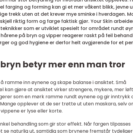
el farging og forming kan gi et mer våkent blikk, jevne u
ge trekk uten at det krever mye sminke i hverdagen. 
skjell riktig form og farge faktisk gjør. Your Skin arbeide
teknikker som er utviklet spesielt for området rundt øy
hårene på bryn og vipper reagerer raskt på feil behandl
ger og god hygiene er derfor helt avgjørende for et pe
 bryn betyr mer enn man tror
 ramme inn øynene og skape balanse i ansiktet. Små
el kan gjøre at ansiktet virker strengere, mykere, mer løf
ngerer som en mørk ramme rundt øynene og gir inntrykk 
. Mange opplever at de ser trøtte ut uten maskara, selv 
vippene er lyse eller korte.
nkel behandling som gir stor effekt. Når fargen tilpasses
et se naturlig ut, samtidig som brynene fremstår tydelige