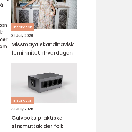
gå
 kan
inspiration
sk
31. July 2026
 mer
Missmaya skandinavisk
som
femininitet i hverdagen
inspiration
31. July 2026
Gulvboks praktiske
strømuttak der folk