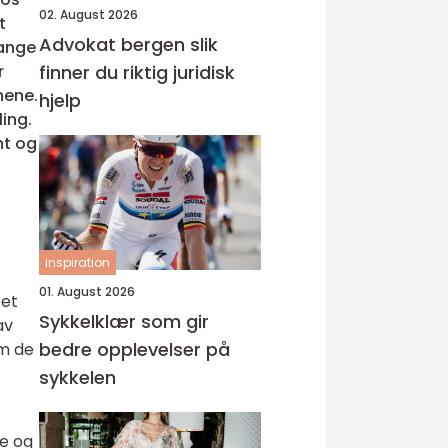
02. August 2026
t
Advokat bergen slik
Mange
r
finner du riktig juridisk
nene.
hjelp
ing.
nt og
inspiration
01. August 2026
tet
Sykkelklær som gir
av
bedre opplevelser på
om de
sykkelen
re og