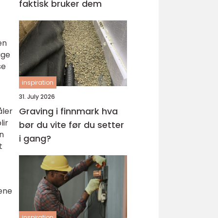
faktisk bruker dem
en
ige
se
inspiration
31. July 2026
Graving i finnmark hva
åler
lir
bør du vite før du setter
on
i gang?
t
tene
inspiration