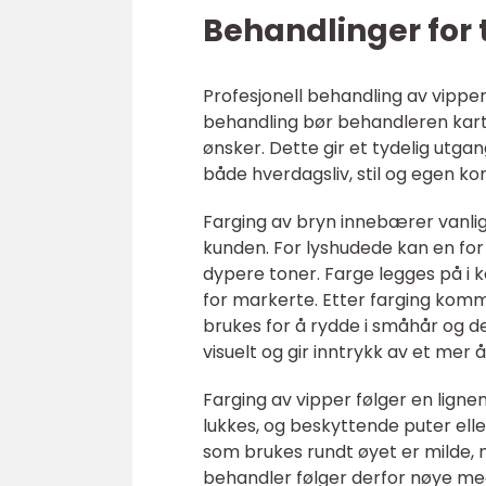
Behandlinger for 
Profesjonell behandling av vippe
behandling bør behandleren kartl
ønsker. Dette gir et tydelig utgan
både hverdagsliv, stil og egen k
Farging av bryn innebærer vanlig
kunden. For lyshudede kan en for
dypere toner. Farge legges på i k
for markerte. Etter farging komm
brukes for å rydde i småhår og d
visuelt og gir inntrykk av et mer å
Farging av vipper følger en lign
lukkes, og beskyttende puter ell
som brukes rundt øyet er milde, 
behandler følger derfor nøye med