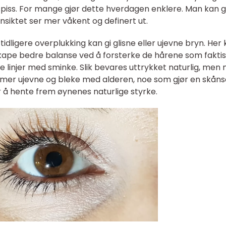
spiss. For mange gjør dette hverdagen enklere. Man kan 
ansiktet ser mer våkent og definert ut.
idligere overplukking kan gi glisne eller ujevne bryn. Her
skape bedre balanse ved å forsterke de hårene som fakti
ige linjer med sminke. Slik bevares uttrykket naturlig, men
i mer ujevne og bleke med alderen, noe som gjør en skån
r å hente frem øynenes naturlige styrke.