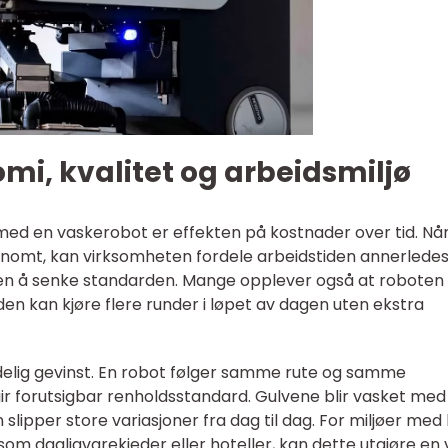
omi, kvalitet og arbeidsmiljø
med en vaskerobot er effekten på kostnader over tid. Nå
tonomt, kan virksomheten fordele arbeidstiden annerlede
en å senke standarden. Mange opplever også at roboten
 den kan kjøre flere runder i løpet av dagen uten ekstra
ydelig gevinst. En robot følger samme rute og samme
gir forutsigbar renholdsstandard. Gulvene blir vasket med 
slipper store variasjoner fra dag til dag. For miljøer med
som dagligvarekjeder eller hoteller, kan dette utgjøre en v