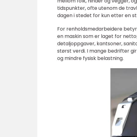
mellom folk, hinder og vegger, og
tidspunkter, ofte utenom de trav
dagen i stedet for kun etter en s
For renholdsmedarbeidere betyr e
en maskin som er laget for nett
detaljoppgaver, kantsoner, sani
størst verdi. I mange bedrifter g
og mindre fysisk belastning.