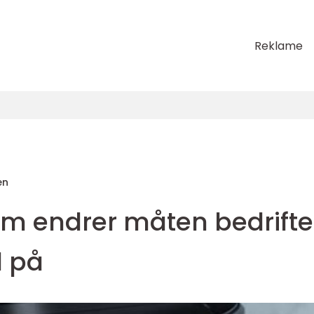
Reklame
en
m endrer måten bedrifte
d på