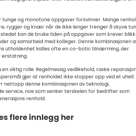
 når tunge og monotone oppgaver forsvinner. Mange renho
re, rygger og knær når de ikke lenger trenger å skyve tu
. I stedet kan de bruke tiden på oppgaver som krever blikk
nder og samarbeid med kolleger. Denne kombinasjonen a
s utholdenhet kalles ofte en co-botic tilnærming, der
 erstatning.
 en viktig rolle. Regelmessig vedlikehold, raske reparasjo
 spørsmål gjør at renholdet ikke stopper opp ved et uhell.
yr nettopp denne kombinasjonen av teknologi,
 service, noe som senker terskelen for bedrifter som
generasjons renhold.
es flere innlegg her