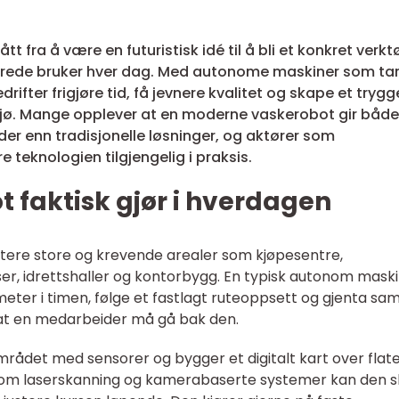
t fra å være en futuristisk idé til å bli et konkret verkt
erede bruker hver dag. Med autonome maskiner som tar
ifter frigjøre tid, få jevnere kvalitet og skape et trygg
ljø. Mange opplever at en moderne vaskerobot gir både
der enn tradisjonelle løsninger, og aktører som
e teknologien tilgjengelig i praksis.
 faktisk gjør i hverdagen
ndtere store og krevende arealer som kjøpesentre,
sser, idrettshaller og kontorbygg. En typisk autonom mask
ter i timen, følge et fastlagt ruteoppsett og gjenta s
at en medarbeider må gå bak den.
mrådet med sensorer og bygger et digitalt kart over flat
som laserskanning og kamerabaserte systemer kan den sk