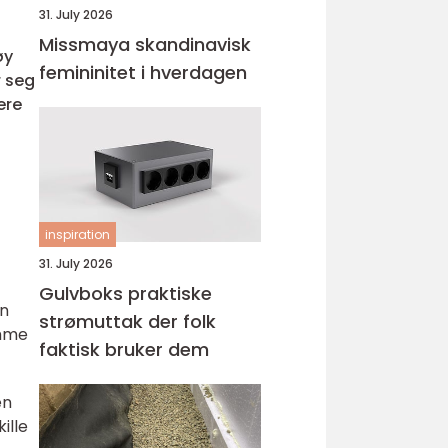
31. July 2026
Missmaya skandinavisk
øy
femininitet i hverdagen
 seg
ere
inspiration
31. July 2026
Gulvboks praktiske
in
strømuttak der folk
amme
faktisk bruker dem
en
ille