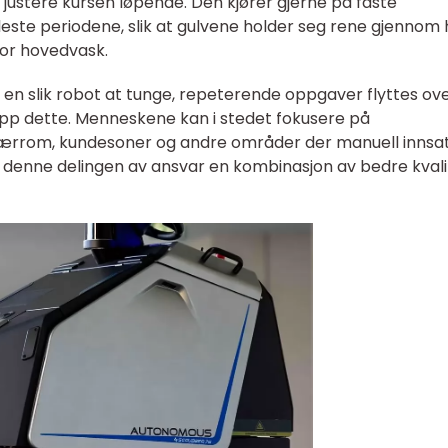
 justere kursen løpende. Den kjører gjerne på faste
leste periodene, slik at gulvene holder seg rene gjennom 
tor hovedvask.
n slik robot at tunge, repeterende oppgaver flyttes over
opp dette. Menneskene kan i stedet fokusere på
tærrom, kundesoner og andre områder der manuell innsat
ir denne delingen av ansvar en kombinasjon av bedre kvali