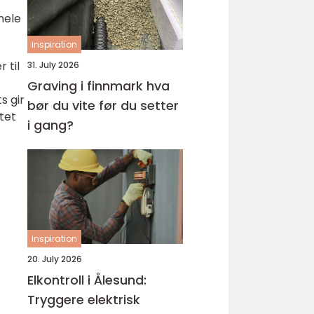
hele
inspiration
 til
31. July 2026
Graving i finnmark hva
s gir
bør du vite før du setter
tet
i gang?
inspiration
20. July 2026
Elkontroll i Ålesund:
Tryggere elektrisk