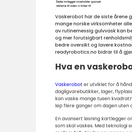
Vaskerobot har de siste årene gåt
mange norske virksomheter all
av rutinemessig gulvvask kan bedr
og mer forutsigbart renholdsmi
bedre oversikt og lavere kostna
readyrobotics.no bidrar til å gjør
Hva en vaskerobot
Vaskerobot
er utviklet for å hå
dagligvarebutikker, lager, flypla
kan vaske mange tusen kvadratme
løp flere ganger om dagen uten 
En avansert løsning kartlegger o
som skal vaskes. Med teknologi 