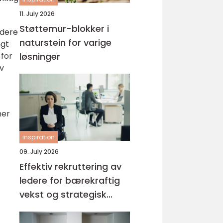
11. July 2026
Støttemur-blokker i
ldere
naturstein for varige
ngt
løsninger
 for
v
ner
inspiration
09. July 2026
Effektiv rekruttering av
ledere for bærekraftig
vekst og strategisk
suksess