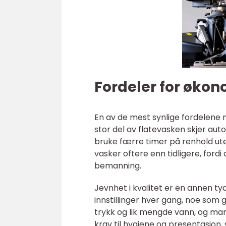
Fordeler for økon
En av de mest synlige fordelene 
stor del av flatevasken skjer au
bruke færre timer på renhold ut
vasker oftere enn tidligere, fordi
bemanning.
Jevnhet i kvalitet er en annen t
innstillinger hver gang, noe som 
trykk og lik mengde vann, og man 
krav til hygiene og presentasjon, 