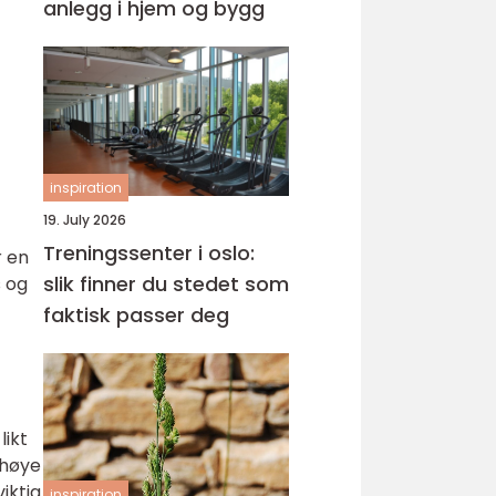
anlegg i hjem og bygg
inspiration
19. July 2026
Treningssenter i oslo:
r en
slik finner du stedet som
s og
faktisk passer deg
likt
 høye
iktig
inspiration