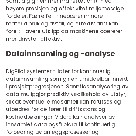
Samtidig gir en mer målrettet drift med
høyere presisjon og effektivitet miljømessige
fordeler. Færre feil innebærer mindre
materialbruk og avfall, og effektiv drift kan
føre til lavere utslipp da maskinene opererer
mer drivstoffeffektivt.
Datainnsamling og -analyse
DigPilot systemer tillater for kontinuerlig
datainnsamling som gir en umiddelbar innsikt
i prosjektprogresjonen. Sanntidsanalysering av
data muliggjør prediktiv vedlikehold av utstyr,
slik at eventuelle maskinfeil kan forutses og
utbedres før de fører til driftsstans og
kostnadsøkninger. Videre kan analyser av
innsamlet data også bidra til kontinuerlig
forbedring av anleggsprosesser og