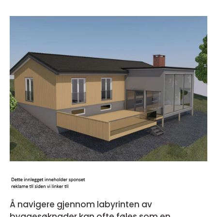
Å navigere gjennom labyrinten av
byggesøknader kan ofte føles som en