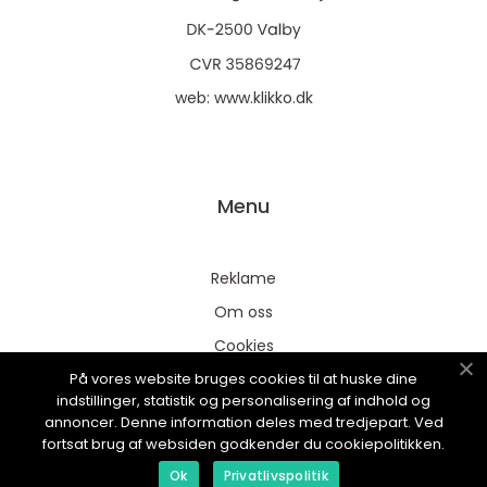
web:
www.klikko.dk
Menu
Reklame
Om oss
Cookies
På vores website bruges cookies til at huske dine
Kontakt Oss
indstillinger, statistik og personalisering af indhold og
Sitemap
annoncer. Denne information deles med tredjepart. Ved
fortsat brug af websiden godkender du cookiepolitikken.
Ok
Privatlivspolitik