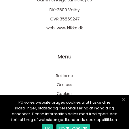
web:
www.klikko.dk
Menu
Reklame
Om oss
Cookies
På vores website bruges cookies til at huske dine
Kontakt Oss
indstillinger, statistik og personalisering af indhold og
Sitemap
annoncer. Denne information deles med tredjepart. Ved
fortsat brug af websiden godkender du cookiepolitikken.
Ok
Privatlivspolitik