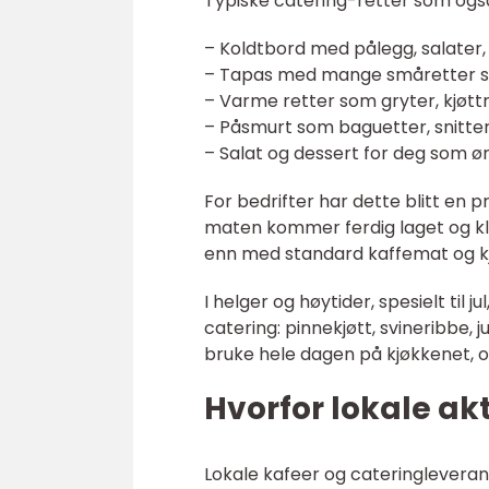
Typiske catering-retter som også 
– Koldtbord med pålegg, salater,
– Tapas med mange småretter so
– Varme retter som gryter, kjøttr
– Påsmurt som baguetter, snitte
– Salat og dessert for deg som ø
For bedrifter har dette blitt en p
maten kommer ferdig laget og kla
enn med standard kaffemat og kj
I helger og høytider, spesielt til 
catering: pinnekjøtt, svineribbe, 
bruke hele dagen på kjøkkenet, o
Hvorfor lokale akt
Lokale kafeer og cateringlevera