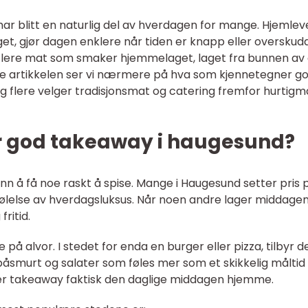
har blitt en naturlig del av hverdagen for mange. Hjemlev
et, gjør dagen enklere når tiden er knapp eller overskud
 flere mat som smaker hjemmelaget, laget fra bunnen av
nne artikkelen ser vi nærmere på hva som kjennetegner g
ig flere velger tradisjonsmat og catering fremfor hurtigm
r god takeaway i haugesund?
 å få noe raskt å spise. Mange i Haugesund setter pris 
ølelse av hverdagsluksus. Når noen andre lager middagen
fritid.
 på alvor. I stedet for enda en burger eller pizza, tilbyr d
 påsmurt og salater som føles mer som et skikkelig måltid
r takeaway faktisk den daglige middagen hjemme.