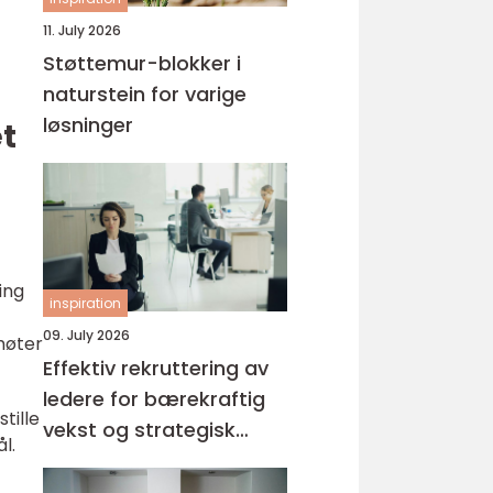
11. July 2026
Støttemur-blokker i
naturstein for varige
løsninger
t
ing
inspiration
09. July 2026
 møter
Effektiv rekruttering av
ledere for bærekraftig
tille
vekst og strategisk
l.
suksess