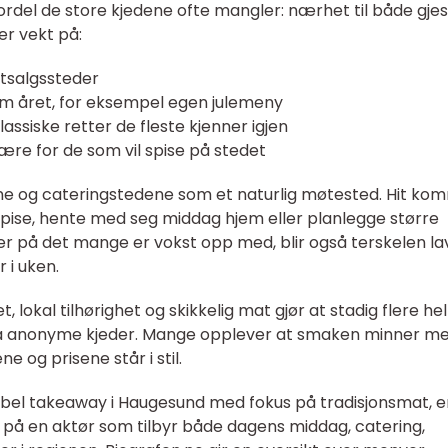
fordel de store kjedene ofte mangler: nærhet til både gje
r vekt på:
utsalgssteder
m året, for eksempel egen julemeny
ssiske retter de fleste kjenner igjen
ære for de som vil spise på stedet
e og cateringstedene som et naturlig møtested. Hit ko
 spise, hente med seg middag hjem eller planlegge større
r på det mange er vokst opp med, blir også terskelen la
 i uken.
okal tilhørighet og skikkelig mat gjør at stadig flere hel
n fra anonyme kjeder. Mange opplever at smaken minner m
 og prisene står i stil.
ibel takeaway i Haugesund med fokus på tradisjonsmat, e
 på en aktør som tilbyr både dagens middag, catering,