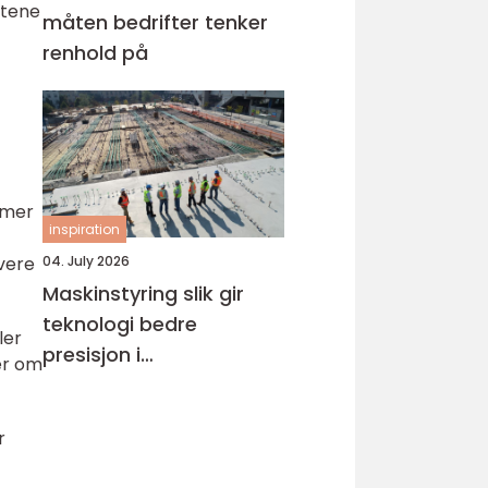
stene
måten bedrifter tenker
renhold på
mmer
inspiration
vere
04. July 2026
Maskinstyring slik gir
teknologi bedre
ler
presisjon i
er om
anleggsarbeid
r