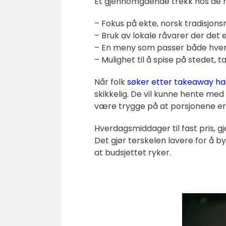
Et gjennomgående trekk hos de 
– Fokus på ekte, norsk tradisjon
– Bruk av lokale råvarer der det 
– En meny som passer både hver
– Mulighet til å spise på stedet, 
Når folk
søker etter takeaway h
skikkelig. De vil kunne hente me
være trygge på at porsjonene er 
Hverdagsmiddager til fast pris, gje
Det gjør terskelen lavere for å b
at budsjettet ryker.