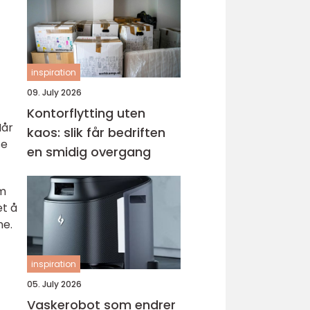
inspiration
09. July 2026
Kontorflytting uten
Når
kaos: slik får bedriften
se
en smidig overgang
om
et å
ne.
inspiration
05. July 2026
Vaskerobot som endrer