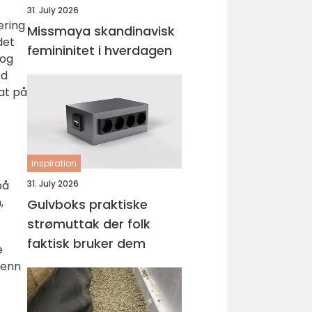
31. July 2026
ering
Missmaya skandinavisk
det
femininitet i hverdagen
 og
od
at på
inspiration
på
31. July 2026
,
Gulvboks praktiske
strømuttak der folk
faktisk bruker dem
e
 enn