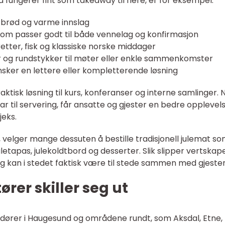
fungerer fint som takeaway til flere, er for eksempel:
 brød og varme innslag
m passer godt til både vennelag og konfirmasjon
etter, fisk og klassiske norske middager
r og rundstykker til møter eller enkle sammenkomster
nsker en lettere eller kompletterende løsning
raktisk løsning til kurs, konferanser og interne samlinger. 
r til servering, får ansatte og gjester en bedre opplevel
eks.
jul, velger mange dessuten å bestille tradisjonell julemat s
juletapas, julekoldtbord og desserter. Slik slipper vertskap
g kan i stedet faktisk være til stede sammen med gjeste
ører skiller seg ut
ndører i Haugesund og områdene rundt, som Aksdal, Etne,