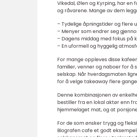
Vikedal, Ølen og Kyrping, har en 
og råvarene. Mange av dem legge
– Tydelige åpningstider og flere 
– Menyer som endrer seg gjenno
– Dagens middag med fokus på kla
– En uformell og hyggelig atmosf
For mange oppleves disse kafeen
familier, venner og naboer for å
selskap. Når hverdagsmaten ligne
for å velge takeaway flere ganger
Denne kombinasjonen av enkelhet, l
bestiller fra en lokal aktør en
hjemmelaget mat, og at porsjonene
For de som ønsker trygg og fleks
Biografen cafe et godt eksempel