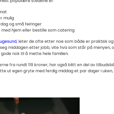
mest populære stedene er:
smat
er mulig
dag og små feiringer
ta med hjem eller bestille som catering
augesund
, leter de ofte etter noe som både er praktisk og
d seg middagen etter jobb, vite hva som står på menyen, 
gode nok til å mette hele familien.
rne fra rundt 119 kroner, har også blitt en del av tilbudsbi
ytte ut egen gryte med ferdig middag et par dager i uken,