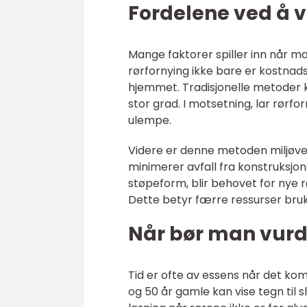
Fordelene ved å v
Mange faktorer spiller inn når ma
rørfornying ikke bare er kostna
hjemmet. Tradisjonelle metoder 
stor grad. I motsetning, lar rørf
ulempe.
Videre er denne metoden miljøven
minimerer avfall fra konstruksjo
støpeform, blir behovet for nye 
Dette betyr færre ressurser bruk
Når bør man vurd
Tid er ofte av essens når det ko
og 50 år gamle kan vise tegn til sl