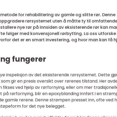
 metode for rehabilitering av gamle og slitte rør. Denne
 oppgradere rørsystemet uten å måtte ty til omfattend
installere nye rør på innsiden av eksisterende rør kan ma
 følger med konvensjonell rørbytting. La oss utforske
orfor det er en smart investering, og hvor man kan få h
ing fungerer
ye inspeksjon av det eksisterende rørsystemet. Dette gj
om gir en presis oversikt over rørenes tilstand. Her avd
fikses ved hjelp av rørfornying, eller om mer tradisjonell
lt på rørfornying, blir en epoxyblanding innført i en strøm
 de gamle rørene. Denne strømpen presset inn, ofte ved h
 støpeform for det nye belegget.