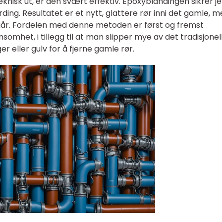
isk ut, er den svært effektiv. Epoxyblandingen sikrer j
erding. Resultatet er et nytt, glattere rør inni det gamle, 
 tiår. Fordelen med denne metoden er først og fremst
omhet, i tillegg til at man slipper mye av det tradisjonel
 eller gulv for å fjerne gamle rør.