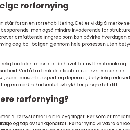
elge rørfornying
n står foran en rørrehabilitering. Det er viktig å merke se
dsbesparende, men også mindre invaderende for strukture
krever omfattende inngrep som kan påvirke hverdagen di
ornying deg bo i boligen gjennom hele prosessen uten bety
nlig fordi den reduserer behovet for nytt materiale og
nsarbeid. Ved å ta i bruk de eksisterende rørene som en
rør, samt massetransport og deponing, betydelig redusert
t og en mindre karbonfotavtrykk for prosjektet ditt.
ere rørfornying?
mmer til rørsystemer i eldre bygninger. Rør som er mello
itasje og tap av funksjonalitet. Rørfornying vil være en ide