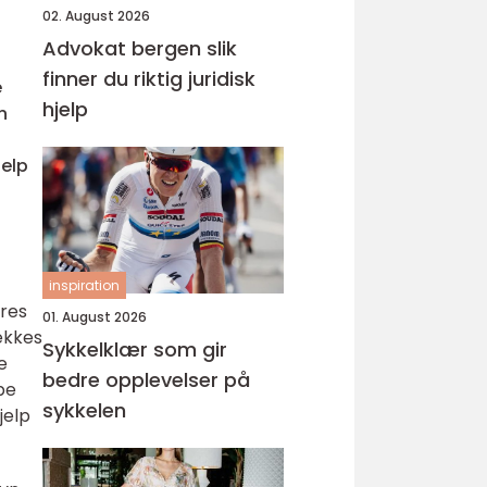
02. August 2026
Advokat bergen slik
finner du riktig juridisk
e
hjelp
n
jelp
inspiration
øres
01. August 2026
ekkes
Sykkelklær som gir
e
bedre opplevelser på
pe
sykkelen
jelp