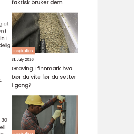
faktisk bruker dem
g at
n i
n i
delig
inspiration
31. July 2026
Graving i finnmark hva
bør du vite før du setter
.
i gang?
m 30
ell
inspiration