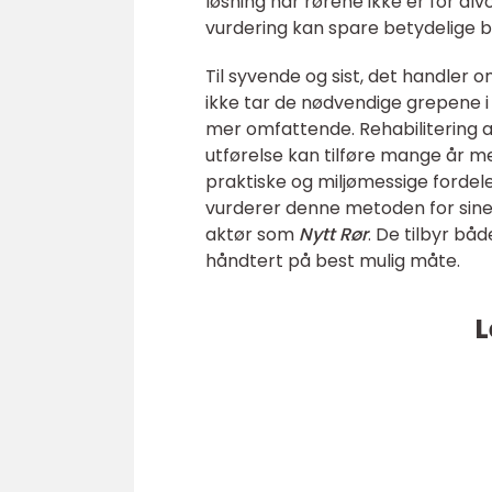
løsning når rørene ikke er for alv
vurdering kan spare betydelige be
Til syvende og sist, det handler 
ikke tar de nødvendige grepene 
mer omfattende. Rehabilitering a
utførelse kan tilføre mange år m
praktiske og miljømessige forde
vurderer denne metoden for sine 
aktør som
Nytt Rør
. De tilbyr båd
håndtert på best mulig måte.
L