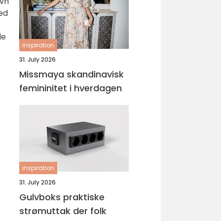
evn
med
le
inspiration
31. July 2026
Missmaya skandinavisk
femininitet i hverdagen
inspiration
31. July 2026
Gulvboks praktiske
strømuttak der folk