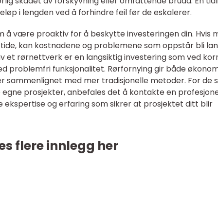
orlig skadet av forskyvning eller omfattende brudd. En tidl
løp i lengden ved å forhindre feil før de eskalerer.
om å være proaktiv for å beskytte investeringen din. Hvis
i tide, kan kostnadene og problemene som oppstår bli la
v et rørnettverk er en langsiktig investering som ved kor
ed problemfri funksjonalitet. Rørfornying gir både økonom
ler sammenlignet med mer tradisjonelle metoder. For de
egne prosjekter, anbefales det å kontakte en profesjone
e ekspertise og erfaring som sikrer at prosjektet ditt blir
es flere innlegg her