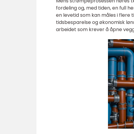
Mens strømpeprosessen høres tekn
fordeling og, med tiden, en full h
en levetid som kan måles i flere
tidsbesparelse og økonomisk lønns
arbeidet som krever å åpne vegger