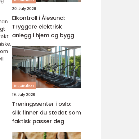
ig
20. July 2026
Elkontroll i Ålesund:
 man
Tryggere elektrisk
ngt
anlegg i hjem og bygg
rekt
iske,
 som
ll
inspiration
19. July 2026
Treningssenter i oslo:
slik finner du stedet som
faktisk passer deg